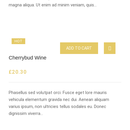
magna aliqua. Ut enim ad minim veniam, quis…
HOT
ADD TO CART
Cherrybud Wine
£
20.30
Phasellus sed volutpat orci. Fusce eget lore mauris
vehicula elementum gravida nec dui. Aenean aliquam
varius ipsum, non ultricies tellus sodales eu. Donec
dignissim viverra…