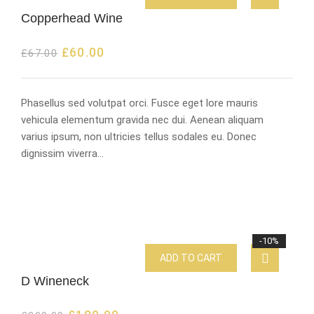
Copperhead Wine
£
60.00
£
67.00
Phasellus sed volutpat orci. Fusce eget lore mauris
vehicula elementum gravida nec dui. Aenean aliquam
varius ipsum, non ultricies tellus sodales eu. Donec
dignissim viverra…
-10%
ADD TO CART
D Wineneck