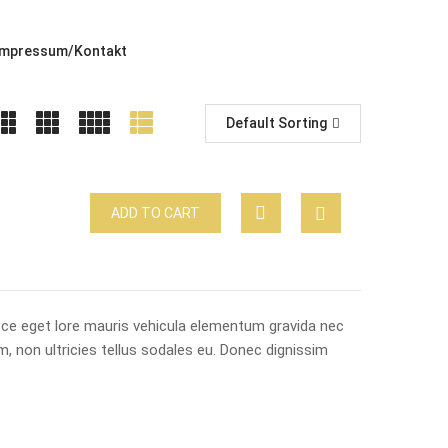
Impressum/Kontakt
Default Sorting
ADD TO CART
usce eget lore mauris vehicula elementum gravida nec
m, non ultricies tellus sodales eu. Donec dignissim