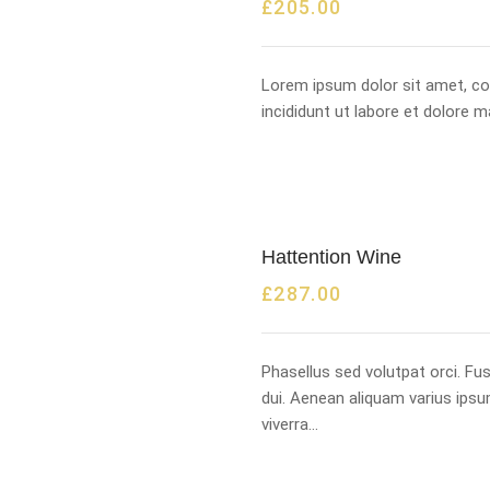
£
205.00
Lorem ipsum dolor sit amet, co
incididunt ut labore et dolore 
Hattention Wine
£
287.00
Phasellus sed volutpat orci. F
dui. Aenean aliquam varius ipsu
viverra…