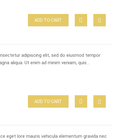
ADD TO CART
nsectetur adipiscing elit, sed do eiusmod tempor
magna aliqua. Ut enim ad minim veniam, quis…
ADD TO CART
usce eget lore mauris vehicula elementum gravida nec