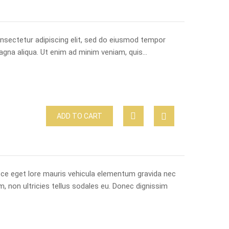
nsectetur adipiscing elit, sed do eiusmod tempor
magna aliqua. Ut enim ad minim veniam, quis…
ADD TO CART
usce eget lore mauris vehicula elementum gravida nec
m, non ultricies tellus sodales eu. Donec dignissim