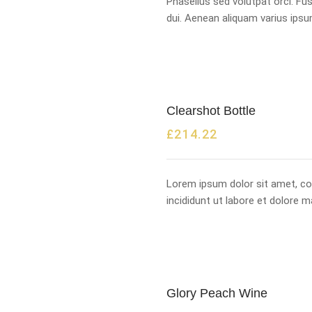
Phasellus sed volutpat orci. F
dui. Aenean aliquam varius ipsu
Clearshot Bottle
£
214.22
Lorem ipsum dolor sit amet, co
incididunt ut labore et dolore 
Glory Peach Wine