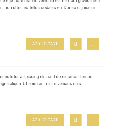
usce eget lore mauris vehicula elementum gravida nec
m, non ultricies tellus sodales eu. Donec dignissim
ADD TO CART
nsectetur adipiscing elit, sed do eiusmod tempor
magna aliqua. Ut enim ad minim veniam, quis…
ADD TO CART