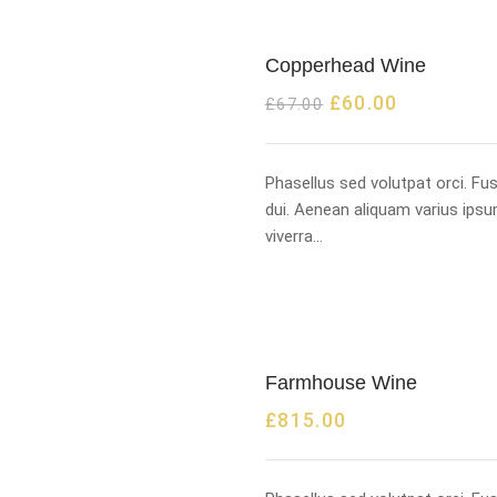
Copperhead Wine
£
60.00
£
67.00
Phasellus sed volutpat orci. F
dui. Aenean aliquam varius ipsu
viverra…
Farmhouse Wine
£
815.00