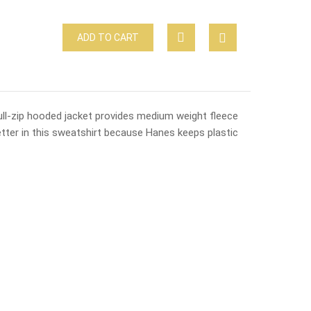
ADD TO CART
ll-zip hooded jacket provides medium weight fleece
etter in this sweatshirt because Hanes keeps plastic