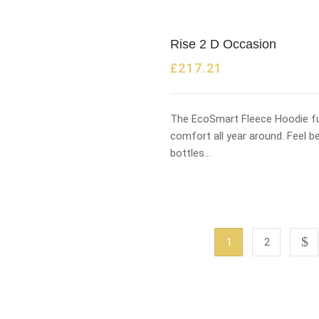
Rise 2 D Occasion
£
217.21
The EcoSmart Fleece Hoodie fu
comfort all year around. Feel b
bottles…
1
2