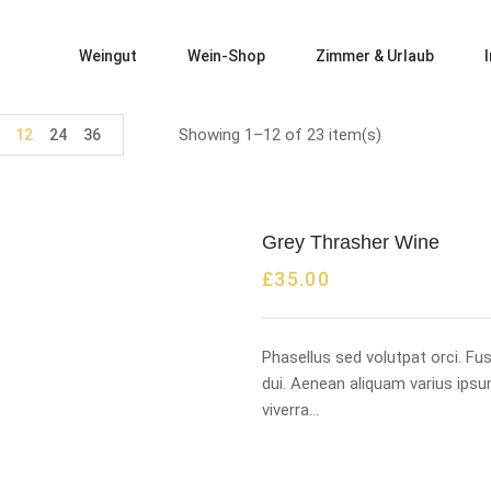
Weingut
Wein-Shop
Zimmer & Urlaub
Showing 1–12 of 23 item(s)
12
24
36
Grey Thrasher Wine
£
35.00
Phasellus sed volutpat orci. F
dui. Aenean aliquam varius ipsu
viverra…