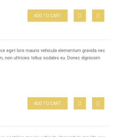
ADD TO CART
usce eget lore mauris vehicula elementum gravida nec
m, non ultricies tellus sodales eu. Donec dignissim
ADD TO CART