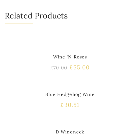
Related Products
1%
HOT
Wine ‘N Roses
£
55.00
£
70.00
HOT
Blue Hedgehog Wine
£
30.51
0%
D Wineneck