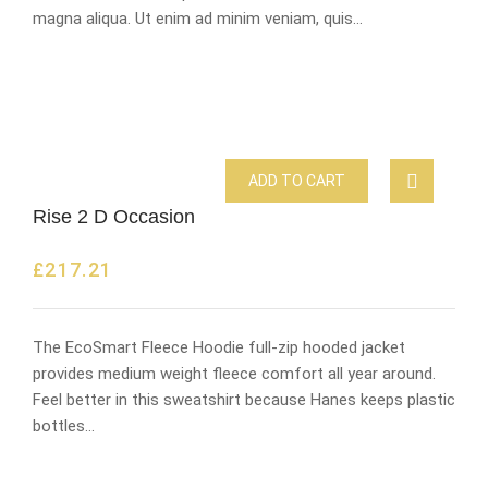
magna aliqua. Ut enim ad minim veniam, quis…
ADD TO CART
Rise 2 D Occasion
£
217.21
The EcoSmart Fleece Hoodie full-zip hooded jacket
provides medium weight fleece comfort all year around.
Feel better in this sweatshirt because Hanes keeps plastic
bottles…