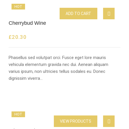
HOT
ADD TO CART
Cherrybud Wine
£
20.30
Phasellus sed volutpat orci. Fusce eget lore mauris
vehicula elementum gravida nec dui. Aenean aliquam
varius ipsum, non ultricies tellus sodales eu. Donec
dignissim viverra…
HOT
VIEW PRODUCTS