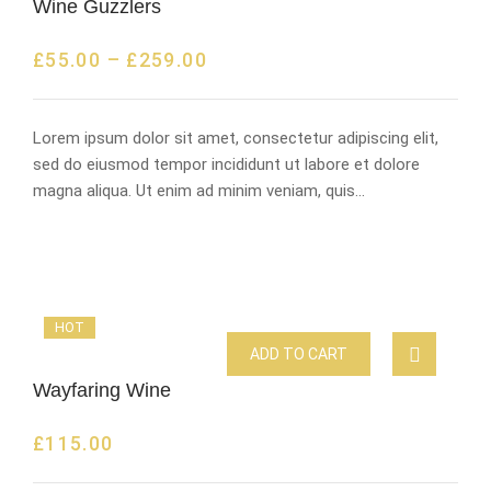
Wine Guzzlers
£
55.00
–
£
259.00
Lorem ipsum dolor sit amet, consectetur adipiscing elit,
sed do eiusmod tempor incididunt ut labore et dolore
magna aliqua. Ut enim ad minim veniam, quis…
HOT
ADD TO CART
Wayfaring Wine
£
115.00