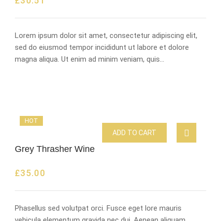
£
30.51
Lorem ipsum dolor sit amet, consectetur adipiscing elit,
sed do eiusmod tempor incididunt ut labore et dolore
magna aliqua. Ut enim ad minim veniam, quis…
HOT
ADD TO CART
Grey Thrasher Wine
£
35.00
Phasellus sed volutpat orci. Fusce eget lore mauris
vehicula elementum gravida nec dui. Aenean aliquam