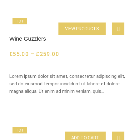
HOT
VIEW PRODUCTS
Wine Guzzlers
£
55.00
–
£
259.00
Lorem ipsum dolor sit amet, consectetur adipiscing elit,
sed do eiusmod tempor incididunt ut labore et dolore
magna aliqua. Ut enim ad minim veniam, quis…
HOT
ADD TO CART