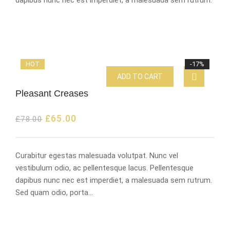
HOT
-17%
ADD TO CART
Pleasant Creases
£
65.00
£
78.00
Curabitur egestas malesuada volutpat. Nunc vel
vestibulum odio, ac pellentesque lacus. Pellentesque
dapibus nunc nec est imperdiet, a malesuada sem rutrum.
Sed quam odio, porta…