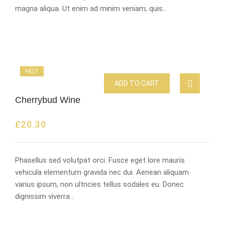
magna aliqua. Ut enim ad minim veniam, quis…
HOT
ADD TO CART
Cherrybud Wine
£
20.30
Phasellus sed volutpat orci. Fusce eget lore mauris
vehicula elementum gravida nec dui. Aenean aliquam
varius ipsum, non ultricies tellus sodales eu. Donec
dignissim viverra…