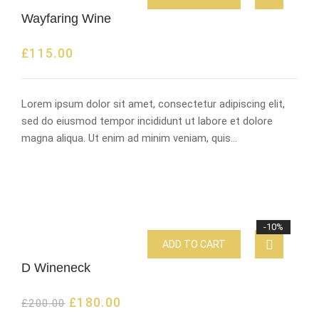
Wayfaring Wine
£
115.00
Lorem ipsum dolor sit amet, consectetur adipiscing elit,
sed do eiusmod tempor incididunt ut labore et dolore
magna aliqua. Ut enim ad minim veniam, quis…
-10%
ADD TO CART
D Wineneck
£
180.00
£
200.00