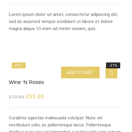
Lorem ipsum dolor sit amet, consectetur adipiscing elit,
sed do eiusmod tempor incididunt ut labore et dolore
magna aliqua. Ut enim ad minim veniam, quis…
HOT
-21%
ADD TO CART
Wine ‘N Roses
£
55.00
£
70.00
Curabitur egestas malesuada volutpat. Nunc vel
vestibulum odio, ac pellentesque lacus. Pellentesque
dapibus nunc nec est imperdiet, a malesuada sem rutrum.