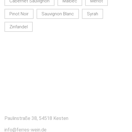
Cabernet Sauvignon
Malbec
Merlot
Pinot Noir
Sauvignon Blanc
Syrah
Zinfandel
KONTAKT
Paulinstraße 38, 54518 Kesten
info@ferres-wein.de