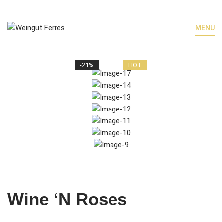
MENU
-21%
HOT
Wine ‘N Roses