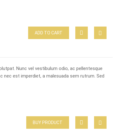
ADD TO CART
lutpat. Nunc vel vestibulum odio, ac pellentesque
nc nec est imperdiet, a malesuada sem rutrum. Sed
BUY PRODUCT