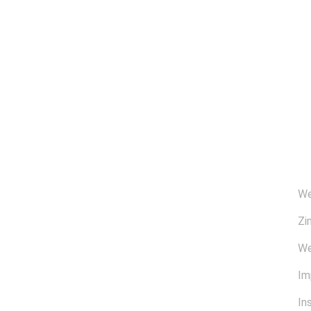
Ü
We
Zi
We
Im
In