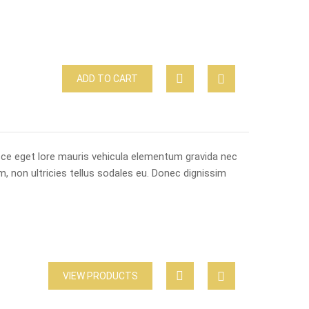
ADD TO CART
usce eget lore mauris vehicula elementum gravida nec
m, non ultricies tellus sodales eu. Donec dignissim
VIEW PRODUCTS