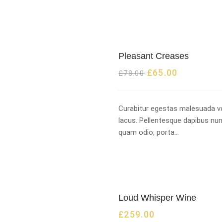
Pleasant Creases
£
65.00
£
78.00
Curabitur egestas malesuada vo
lacus. Pellentesque dapibus nu
quam odio, porta…
Loud Whisper Wine
£
259.00