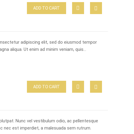
ADD TO CART
nsectetur adipiscing elit, sed do eiusmod tempor
magna aliqua. Ut enim ad minim veniam, quis…
ADD TO CART
lutpat. Nunc vel vestibulum odio, ac pellentesque
nc nec est imperdiet, a malesuada sem rutrum.