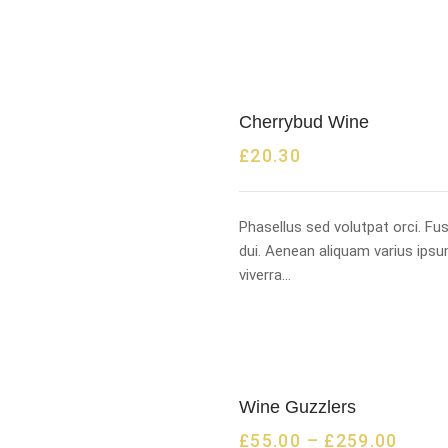
Cherrybud Wine
£
20.30
Phasellus sed volutpat orci. F
dui. Aenean aliquam varius ipsu
viverra…
Wine Guzzlers
£
55.00
–
£
259.00