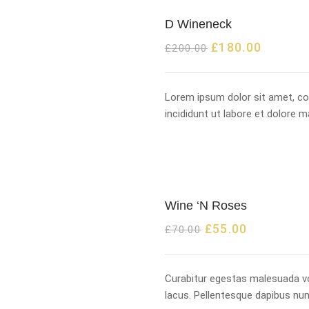
D Wineneck
£
180.00
£
200.00
Lorem ipsum dolor sit amet, co
incididunt ut labore et dolore 
Wine ‘N Roses
£
55.00
£
70.00
Curabitur egestas malesuada vo
lacus. Pellentesque dapibus nu