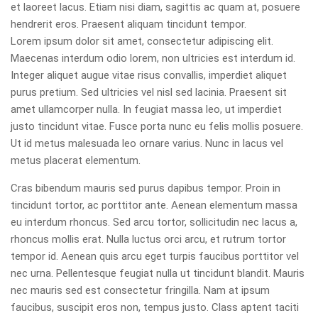
et laoreet lacus. Etiam nisi diam, sagittis ac quam at, posuere
hendrerit eros. Praesent aliquam tincidunt tempor.
Lorem ipsum dolor sit amet, consectetur adipiscing elit.
Maecenas interdum odio lorem, non ultricies est interdum id.
Integer aliquet augue vitae risus convallis, imperdiet aliquet
purus pretium. Sed ultricies vel nisl sed lacinia. Praesent sit
amet ullamcorper nulla. In feugiat massa leo, ut imperdiet
justo tincidunt vitae. Fusce porta nunc eu felis mollis posuere.
Ut id metus malesuada leo ornare varius. Nunc in lacus vel
metus placerat elementum.
Cras bibendum mauris sed purus dapibus tempor. Proin in
tincidunt tortor, ac porttitor ante. Aenean elementum massa
eu interdum rhoncus. Sed arcu tortor, sollicitudin nec lacus a,
rhoncus mollis erat. Nulla luctus orci arcu, et rutrum tortor
tempor id. Aenean quis arcu eget turpis faucibus porttitor vel
nec urna. Pellentesque feugiat nulla ut tincidunt blandit. Mauris
nec mauris sed est consectetur fringilla. Nam at ipsum
faucibus, suscipit eros non, tempus justo. Class aptent taciti