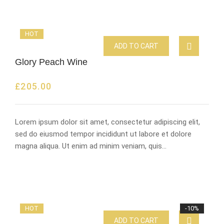
HOT
ADD TO CART
Glory Peach Wine
£
205.00
Lorem ipsum dolor sit amet, consectetur adipiscing elit,
sed do eiusmod tempor incididunt ut labore et dolore
magna aliqua. Ut enim ad minim veniam, quis…
HOT
-10%
ADD TO CART