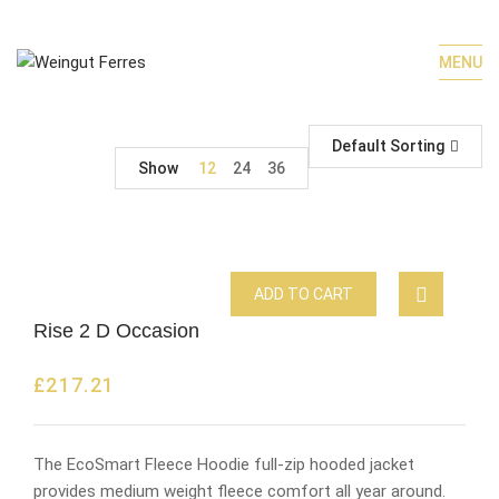
MENU
Default Sorting
Show
12
24
36
ADD TO CART
Rise 2 D Occasion
£
217.21
The EcoSmart Fleece Hoodie full-zip hooded jacket
provides medium weight fleece comfort all year around.