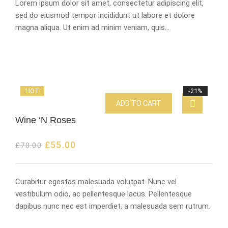
Lorem ipsum dolor sit amet, consectetur adipiscing elit,
sed do eiusmod tempor incididunt ut labore et dolore
magna aliqua. Ut enim ad minim veniam, quis…
HOT
-21%
ADD TO CART
Wine ‘N Roses
£
55.00
£
70.00
Curabitur egestas malesuada volutpat. Nunc vel
vestibulum odio, ac pellentesque lacus. Pellentesque
dapibus nunc nec est imperdiet, a malesuada sem rutrum.