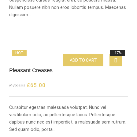
Nullam posuere nibh non eros lobortis tempus. Maecenas
dignissim…
HOT
-17%
ADD TO CART
Pleasant Creases
£
65.00
£
78.00
Curabitur egestas malesuada volutpat. Nunc vel
vestibulum odio, ac pellentesque lacus. Pellentesque
dapibus nunc nec est imperdiet, a malesuada sem rutrum.
Sed quam odio, porta…